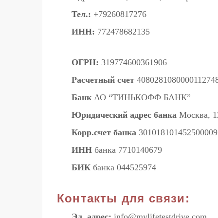
Тел.:
+79260817276
ИНН:
772478682135
ОГРН:
319774600361906
Расчетный счет
408028108000011274
Банк
АО “ТИНЬКОФФ БАНК”
Юридический адрес банка
Москва, 12
Корр.счет банка
301018101452500009
ИНН
банка 7710140679
БИК
банка 044525974
Контакты для связи:
Эл. адрес:
info@mylifetestdrive.com