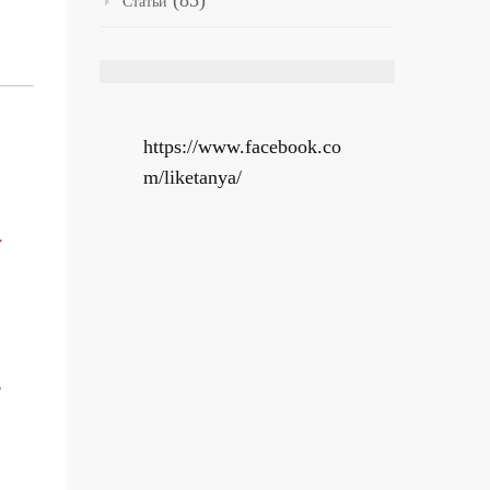
(85)
Статьи
https://www.facebook.co
m/liketanya/
г
т
,
в