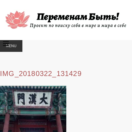
MENU
SKIP
TO
CONTENT
IMG_20180322_131429