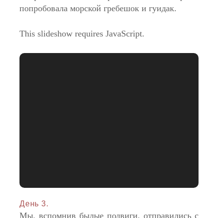
попробовала морской гребешок и гуидак.
This slideshow requires JavaScript.
День 3.
Мы, вспомнив былые подвиги, отправились с