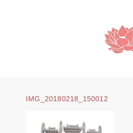
SKIP
TO
CONTENT
IMG_20180218_150012