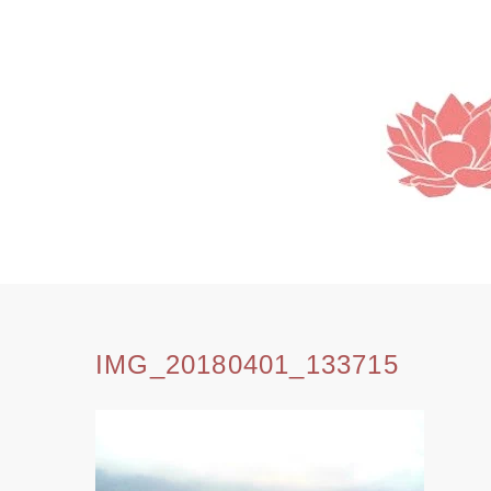
SKIP
TO
CONTENT
IMG_20180401_133715