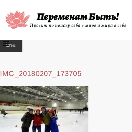
MENU
SKIP
TO
CONTENT
IMG_20180207_173705