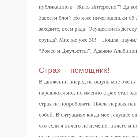
публикацию в “Жить Интересно”? Да кому
Завести блог? Но я же ничегошеньки об э
заходите, всем рада! Осуществить детск
ерунда? Мне же уже 30! – Пошла, научил
“Ромео и Джульетты”, Адажио Альбинони
Страх – помощник!
В движении вперед на ощупь мне очень 
парадоксально, но именно страх стал одн
страх не попробовать. После первых пан
собой. В ситуациях когда мое текущее о
что если я ничего не изменю, ничего и 
но не страшнее ли оставаться в таком с