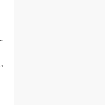
 по
от