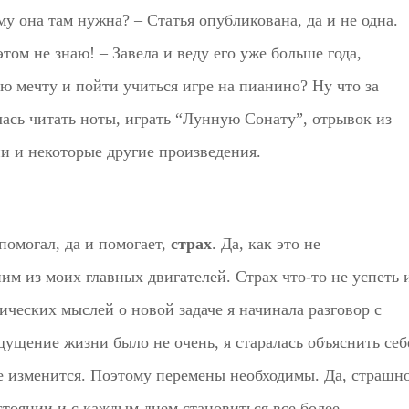
 она там нужна? – Статья опубликована, да и не одна.
том не знаю! – Завела и веду его уже больше года,
ую мечту и пойти учиться игре на пианино? Ну что за
ась читать ноты, играть “Лунную Сонату”, отрывок из
 и некоторые другие произведения.
помогал, да и помогает,
страх
. Да, как это не
им из моих главных двигателей. Страх что-то не успеть 
ических мыслей о новой задаче я начинала разговор с
щущение жизни было не очень, я старалась объяснить себ
не изменится. Поэтому перемены необходимы. Да, страшно
остоянии и с каждым днем становиться все более