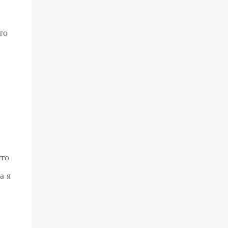
то
что
а я