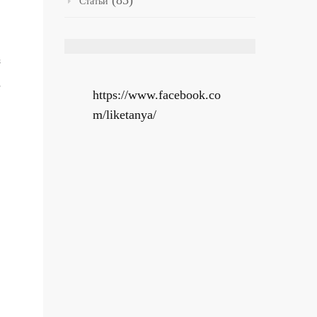
(85)
Статьи
з
е
https://www.facebook.co
m/liketanya/