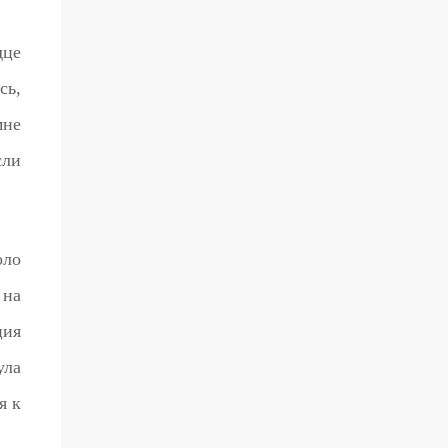
дце
сь,
мне
сли
оло
 на
ция
ула
я к