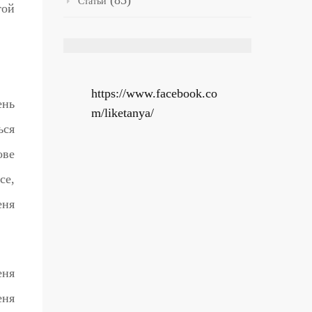
(85)
Статьи
той
https://www.facebook.co
ень
m/liketanya/
ься
ове
се,
еня
еня
еня