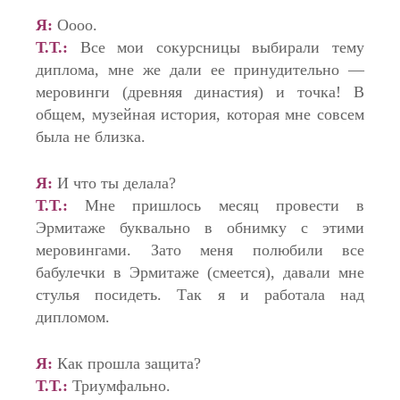
Я:
Оооо.
Т.Т.:
Все мои сокурсницы выбирали тему
диплома, мне же дали ее принудительно —
меровинги (древняя династия) и точка! В
общем, музейная история, которая мне совсем
была не близка.
Я:
И что ты делала?
Т.Т.:
Мне пришлось месяц провести в
Эрмитаже буквально в обнимку с этими
меровингами. Зато меня полюбили все
бабулечки в Эрмитаже (смеется), давали мне
стулья посидеть. Так я и работала над
дипломом.
Я:
Как прошла защита?
Т.Т.:
Триумфально.